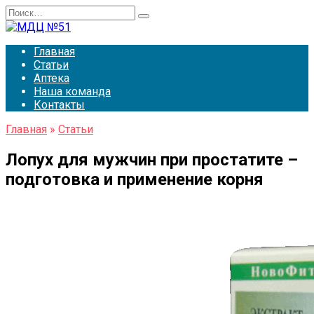
Перейти
Search
к
for:
содержанию
Главная
Статьи
Аптека
Наша команда
Контакты
Главная
»
Статьи
Лопух для мужчин при простатите –
подготовка и применение корня