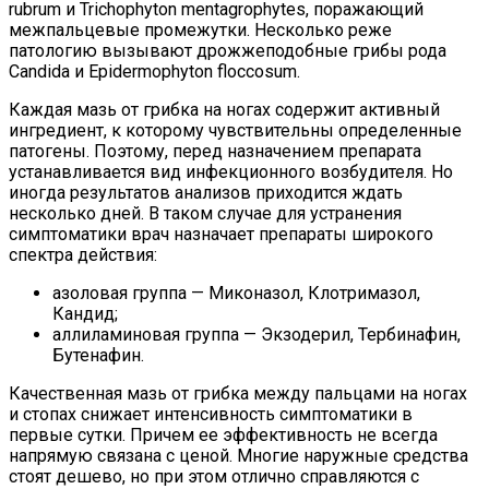
rubrum и Trichophyton mentagrophytes, поражающий
межпальцевые промежутки. Несколько реже
патологию вызывают дрожжеподобные грибы рода
Candida и Epidermophyton floccosum.
Каждая мазь от грибка на ногах содержит активный
ингредиент, к которому чувствительны определенные
патогены. Поэтому, перед назначением препарата
устанавливается вид инфекционного возбудителя. Но
иногда результатов анализов приходится ждать
несколько дней. В таком случае для устранения
симптоматики врач назначает препараты широкого
спектра действия:
азоловая группа — Миконазол, Клотримазол,
Кандид;
аллиламиновая группа — Экзодерил, Тербинафин,
Бутенафин.
Качественная мазь от грибка между пальцами на ногах
и стопах снижает интенсивность симптоматики в
первые сутки. Причем ее эффективность не всегда
напрямую связана с ценой. Многие наружные средства
стоят дешево, но при этом отлично справляются с