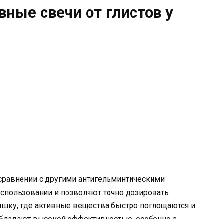
ные свечи от глистов у
сравнении с другими антигельминтическими
использовании и позволяют точно дозировать
ишку, где активные вещества быстро поглощаются и
 обладают высокой эффективностью, особенно в