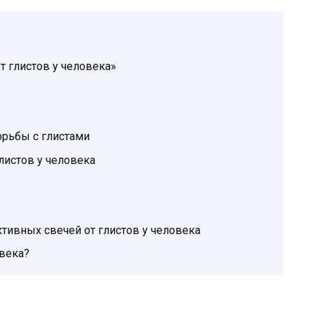
 глистов у человека»
орьбы с глистами
листов у человека
ивных свечей от глистов у человека
овека?