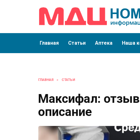
Перейти
к
содержанию
Главная
Статьи
Аптека
Наша к
ГЛАВНАЯ
»
СТАТЬИ
Максифал: отзыв
описание