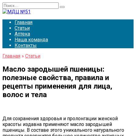
Перейти
Search
к
for:
содержанию
Главная
Статьи
Аптека
Наша команда
Контакты
Главная
»
Статьи
Масло зародышей пшеницы:
полезные свойства, правила и
рецепты применения для лица,
волос и тела
Для сохранения здоровья и пролонгации женской
красоты издавна применяют масло зародышей
пшеницы. В составе этого уникального натурального
продукта содержится большое количество активных