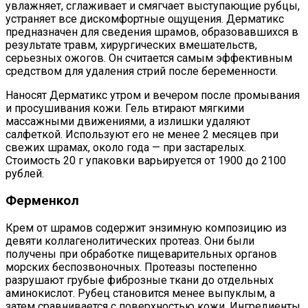
увлажняет, сглаживает и смягчает выступающие рубцы,
устраняет все дискомфортные ощущения. Дерматикс
предназначен для сведения шрамов, образовавшихся в
результате травм, хирургических вмешательств,
серьезных ожогов. Он считается самым эффективным
средством для удаления стрий после беременности.
Наносят Дерматикс утром и вечером после промывания
и просушивания кожи. Гель втирают мягкими
массажными движениями, а излишки удаляют
салфеткой. Используют его не менее 2 месяцев при
свежих шрамах, около года — при застарелых.
Стоимость 20 г упаковки варьируется от 1900 до 2100
рублей.
Ферменкол
Крем от шрамов содержит энзимную композицию из
девяти коллагенолитических протеаз. Они были
получены при обработке пищеварительных органов
морских беспозвоночных. Протеазы постепенно
разрушают грубые фиброзные ткани до отдельных
аминокислот. Рубец становится менее выпуклым, а
затем сравнивается с поверхностью кожи. Ингредиенты