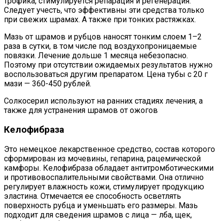
трофика, стимулируется репарация и регенерация.
Следует учесть, что эффективны эти средства только
при свежих шрамах. А также при тонких растяжках.
Мазь от шрамов и рубцов наносят тонким слоем 1–2
раза в сутки, в том числе под воздухопроницаемые
повязки. Лечение дольше 1 месяца небезопасно.
Поэтому при отсутствии ожидаемых результатов нужно
воспользоваться другим препаратом. Цена тубы с 20 г
мази — 360-450 рублей.
Солкосерил используют на ранних стадиях лечения, а
также для устранения шрамов от ожогов
Келофибраза
Это немецкое лекарственное средство, состав которого
сформирован из мочевины, гепарина, рацемической
камфоры. Келофибраза обладает антитромботическими
и противовоспалительными свойствами. Она отлично
регулирует влажность кожи, стимулирует продукцию
эластина. Отмечается ее способность осветлять
поверхность рубца и уменьшать его размеры. Мазь
подходит для сведения шрамов с лица — лба, щек,