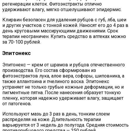
регенерации клеток. Фитоэкстракты отлично
удерживают влагу, мягко отшелушивают эпидермис.
Клирвин безопасен для удаления рубцов с губ, лба, шеи
и других участков с тонкой кожей. Наносят его до 4 раз в
день круговыми массирующими движениями. Срок
терапии неограничен. Купить средство в аптеках можно
за 70-100 рублей.
Эпитонекс
Эпитонекс — крем от шрамов и рубцов отечественного
производства. Его состав сформирован из
фитоэкстрактов лука, алое вера, софоры, шиповника, а
также аллантоина и пчелиного воска. Эпитонекс
устраняет не только грубые кожные деформации, но и
пигментные пятна. После нанесения образует тонкую
пленку, которая надежно удерживает влагу, защищает
от патогенов.
Используют мазь до 3 раз в день, тонким слоем
распределяя на коже. Длительность терапии
варьируется от 3 недель до полугода. Средняя стоимость
противорубцового средства — 250 рублей.