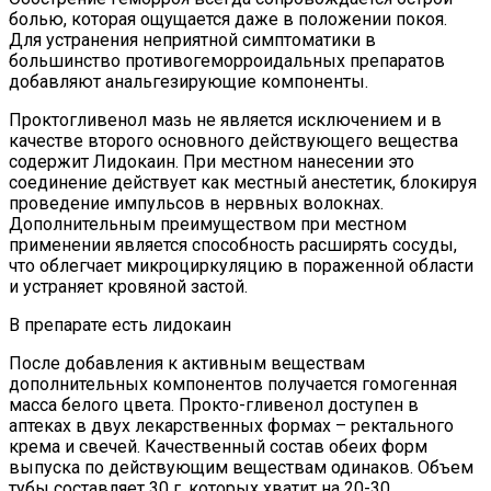
болью, которая ощущается даже в положении покоя.
Для устранения неприятной симптоматики в
большинство противогеморроидальных препаратов
добавляют анальгезирующие компоненты.
Проктогливенол мазь не является исключением и в
качестве второго основного действующего вещества
содержит Лидокаин. При местном нанесении это
соединение действует как местный анестетик, блокируя
проведение импульсов в нервных волокнах.
Дополнительным преимуществом при местном
применении является способность расширять сосуды,
что облегчает микроциркуляцию в пораженной области
и устраняет кровяной застой.
В препарате есть лидокаин
После добавления к активным веществам
дополнительных компонентов получается гомогенная
масса белого цвета. Прокто-гливенол доступен в
аптеках в двух лекарственных формах – ректального
крема и свечей. Качественный состав обеих форм
выпуска по действующим веществам одинаков. Объем
тубы составляет 30 г, которых хватит на 20-30