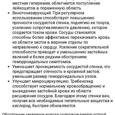
местная гиперемия, облегчается поступление
лейкоцитов в пораженную область.
Венотонизирующий. При регулярном
использовании способствует повышению
прочности сосудистой стенки, поднятию ее тонуса,
усилению сопротивляемости давлению, которое
создается током крови. Сосуды становятся
способны более эффективно перекачивать кровь
из области застоя в верхние отделы по
направлению к сердцу. Усиление сократительной
способности приводит к уменьшению застойных
явлений и более редким обострениям
геморроидальных симптомов.
Уменьшает проницаемость сосудистой стенки, что
предотвращает отечность и кровяной застой,
уменьшая размер геморроидальных узлов.
Улучшает микроциркуляцию. Трибенозид
способствует нормальному кровообращению и
выведению застойной крови из области
расширения сосудов. Благодаря этому стенки вен,
получая все необходимые питательные вещества и
кислород, быстрее обновляются.
Обострение геморроя всегда сопровождается острой