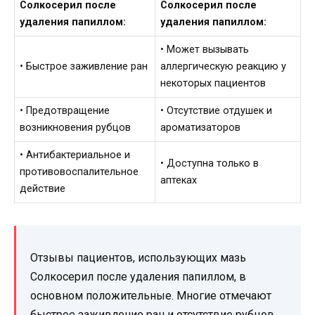
Солкосерил после
Солкосерил после
удаления папиллом:
удаления папиллом:
• Может вызывать
• Быстрое заживление ран
аллергическую реакцию у
некоторых пациентов
• Предотвращение
• Отсутствие отдушек и
возникновения рубцов
ароматизаторов
• Антибактериальное и
• Доступна только в
противовоспалительное
аптеках
действие
Отзывы пациентов, использующих мазь
Солкосерил после удаления папиллом, в
основном положительные. Многие отмечают
быстрое заживление ран и отсутствие рубцов