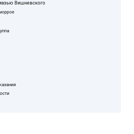
 мазью Вишневского
еморрое
уппа
казания
ости