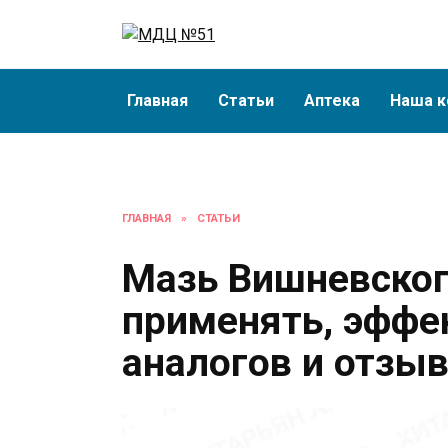
Перейти
к
содержанию
Главная
Статьи
Аптека
Наша к
ГЛАВНАЯ
»
СТАТЬИ
Мазь Вишневског
применять, эффе
аналогов и отзы