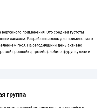
 наружного применения. Это средней густоты
енным запахом. Разрабатывалось для применения в
делением гноя. На сегодняшний день активно
ровой прослойки, тромбофлебите, фурункулезе и
я группа
у – комплексный медикамент, относящийся к