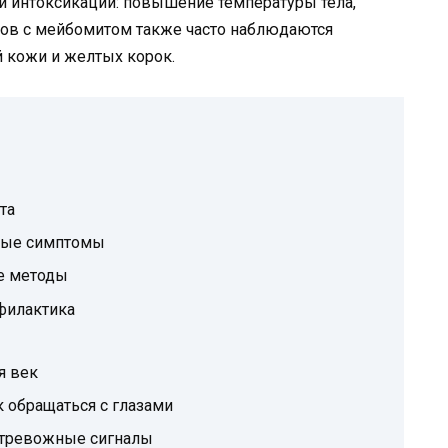
 интоксикации: повышение температуры тела,
нтов с мейбомитом также часто наблюдаются
й кожи и желтых корок.
та
ные симптомы
е методы
филактика
я век
 обращаться с глазами
: тревожные сигналы