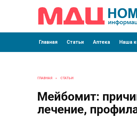
Перейти
к
содержанию
Главная
Статьи
Аптека
Наша к
ГЛАВНАЯ
»
СТАТЬИ
Мейбомит: причи
лечение, профил