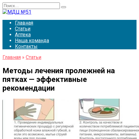
Перейти
Search
к
for:
содержанию
Главная
Статьи
Аптека
Наша команда
Контакты
Главная
»
Статьи
Методы лечения пролежней на
пятках — эффективные
рекомендации