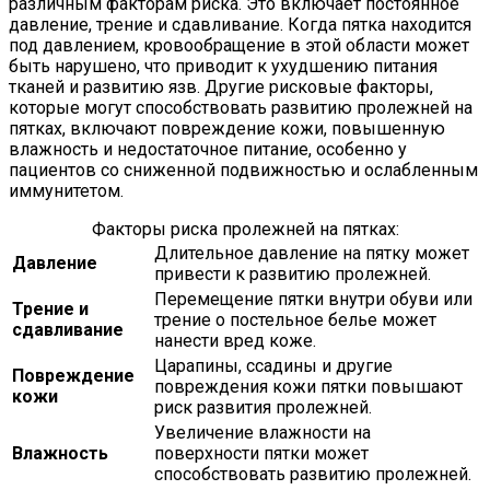
различным факторам риска. Это включает постоянное
давление, трение и сдавливание. Когда пятка находится
под давлением, кровообращение в этой области может
быть нарушено, что приводит к ухудшению питания
тканей и развитию язв. Другие рисковые факторы,
которые могут способствовать развитию пролежней на
пятках, включают повреждение кожи, повышенную
влажность и недостаточное питание, особенно у
пациентов со сниженной подвижностью и ослабленным
иммунитетом.
Факторы риска пролежней на пятках:
Длительное давление на пятку может
Давление
привести к развитию пролежней.
Перемещение пятки внутри обуви или
Трение и
трение о постельное белье может
сдавливание
нанести вред коже.
Царапины, ссадины и другие
Повреждение
повреждения кожи пятки повышают
кожи
риск развития пролежней.
Увеличение влажности на
Влажность
поверхности пятки может
способствовать развитию пролежней.