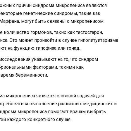
можных причин синдрома микропениса являются
Некоторые генетические синдромы, такие как
Марфана, могут быть связаны с микропенисом.
 количество гормонов, таких как тестостерон,
са. Это может произойти в случае гипопитуитаризма
яют на функцию гипофиза или гонад.
сследования указывают на то, что синдром
бриональными факторами, такими как
 время беременности.
а микропениса является сложной задачей для
потребоваться выполнение различных медицинских и
синдрома микропениса помогает врачам выбрать
ей каждого конкретного случая.