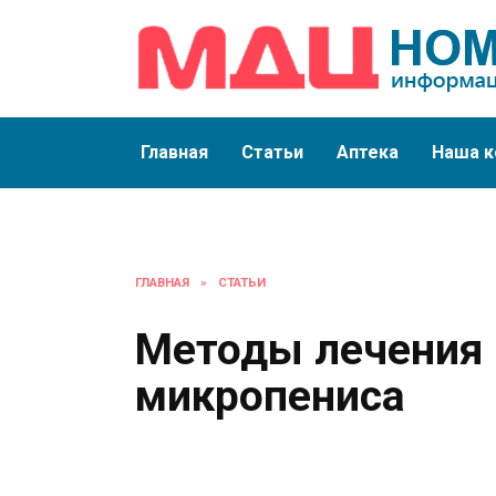
Перейти
к
содержанию
Главная
Статьи
Аптека
Наша к
ГЛАВНАЯ
»
СТАТЬИ
Методы лечения
микропениса