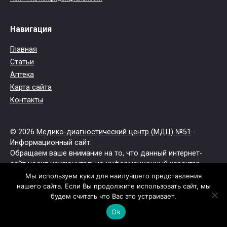
Навигация
Главная
Статьи
Аптека
Карта сайта
Контакты
© 2026
Медико-диагностический центр (МДЦ) №51
-
Информационный сайт.
Обращаем ваше внимание на то, что данный интернет-
сайт носит исключительно информационный характер.
Не занимайтесь самолечением. При первых признаках
Мы используем куки для наилучшего представления
заболевания обратитесь к врачу.
нашего сайта. Если Вы продолжите использовать сайт, мы
Все права защищены.
будем считать что Вас это устраивает.
Ok