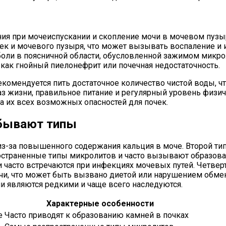
я при мочеиспускании и скопление мочи в мочевом пузы
ек и мочевого пузыря, что может вызывать воспаление и
боли в поясничной области, обусловленной зажимом микро
 как гнойный пиелонефрит или почечная недостаточность.
екомендуется пить достаточное количество чистой воды, 
з жизни, правильное питание и регулярный уровень физич
 их всех возможных опасностей для почек.
 бывают типы
из-за повышенного содержания кальция в моче. Второй ти
остраненные типы микролитов и часто вызывают образован
 часто встречаются при инфекциях мочевых путей. Четвер
чи, что может быть вызвано диетой или нарушением обмен
и являются редкими и чаще всего наследуются.
Характерные особенности
е
Часто приводят к образованию камней в почках