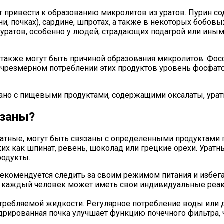
 привести к образованию микролитов из уратов. Пурин со
, почках), сардине, шпротах, а также в некоторых бобовых
 уратов, особенно у людей, страдающих подагрой или ин
акже могут быть причиной образования микролитов. Фосфа
ри чрезмерном потреблении этих продуктов уровень фосфат
ано с пищевыми продуктами, содержащими оксалаты, урат
язаны?
атные, могут быть связаны с определенными продуктами пи
аких как шпинат, ревень, шоколад или грецкие орехи. Ура
родукты.
екомендуется следить за своим режимом питания и избег
что каждый человек может иметь свои индивидуальные реа
потребляемой жидкости. Регулярное потребление воды или
рированная почка улучшает функцию почечного фильтра, ч