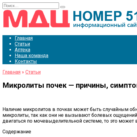
Перейти
Search
к
for:
содержанию
Главная
Статьи
Аптека
Наша команда
Контакты
Главная
»
Статьи
Микролиты почек — причины, симпто
Наличие микролитов в почках может быть случайным обна
микролиты, так как они не вызывают болевых ощущений 
двигаться по мочевыделительной системе, то это может
Содержание