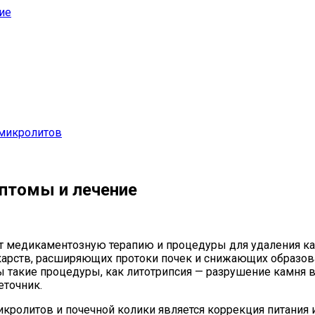
ие
 микролитов
мптомы и лечение
т медикаментозную терапию и процедуры для удаления ка
карств, расширяющих протоки почек и снижающих образов
ы такие процедуры, как литотрипсия — разрушение камня 
еточник.
олитов и почечной колики является коррекция питания и