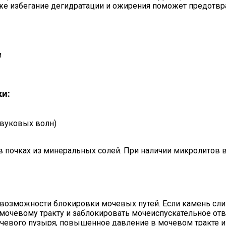
же избегание дегидратации и ожирения поможет предотвра
и
и:
звуковых волн)
почках из минеральных солей. При наличии микролитов в
в возможности блокировки мочевых путей. Если камень сл
мочевому тракту и заблокировать мочеиспускательное отв
чевого пузыря, повышенное давление в мочевом тракте и