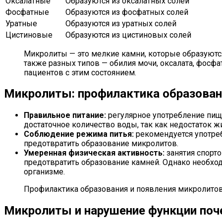
Оксалатные
Образуются из оксалатных солей
Фосфатные
Образуются из фосфатных солей
Уратные
Образуются из уратных солей
Цистиновые
Образуются из цистиновых солей
Микролиты — это мелкие камни, которые образуются
также разных типов — обилия мочи, оксалата, фосфа
пациентов с этим состоянием.
Микролиты: профилактика образован
Правильное питание:
регулярное употребление пищи
достаточное количество воды, так как недостаток 
Соблюдение режима питья:
рекомендуется употреб
предотвратить образование микролитов.
Умеренная физическая активность:
занятия спорт
предотвратить образование камней. Однако необход
организме.
Профилактика образования и появления микролитов
Микролиты и нарушение функции поч