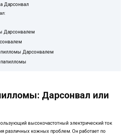
да Дарсонвал
ал:
мы Дарсонвалем
рсонвалем
папилломы Дарсонвалем
 папилломы
пилломы: Дарсонвал или
спользующий высокочастотный электрический ток
ния различных кожных проблем. Он работает по