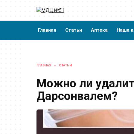
Перейти
к
содержанию
Главная
Статьи
Аптека
Наша к
ГЛАВНАЯ
»
СТАТЬИ
Можно ли удали
Дарсонвалем?