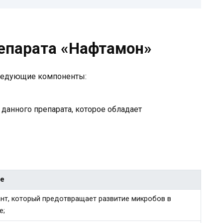
репарата «Нафтамон»
следующие компоненты:
анного препарата, которое обладает
ие
нт, который предотвращает развитие микробов в
е;