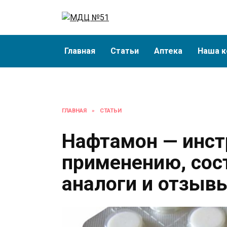
Перейти
к
содержанию
Главная
Статьи
Аптека
Наша к
ГЛАВНАЯ
»
СТАТЬИ
Нафтамон — инст
применению, сост
аналоги и отзыв