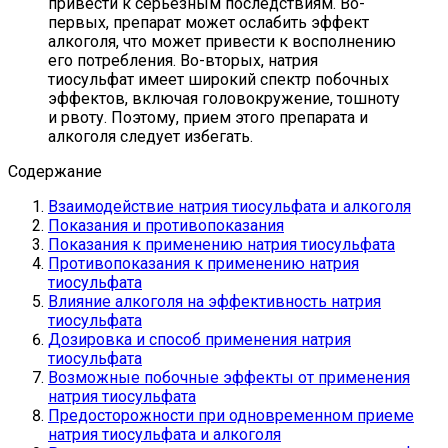
привести к серьезным последствиям. Во-
первых, препарат может ослабить эффект
алкоголя, что может привести к восполнению
его потребления. Во-вторых, натрия
тиосульфат имеет широкий спектр побочных
эффектов, включая головокружение, тошноту
и рвоту. Поэтому, прием этого препарата и
алкоголя следует избегать.
Содержание
Взаимодействие натрия тиосульфата и алкоголя
Показания и противопоказания
Показания к применению натрия тиосульфата
Противопоказания к применению натрия
тиосульфата
Влияние алкоголя на эффективность натрия
тиосульфата
Дозировка и способ применения натрия
тиосульфата
Возможные побочные эффекты от применения
натрия тиосульфата
Предосторожности при одновременном приеме
натрия тиосульфата и алкоголя