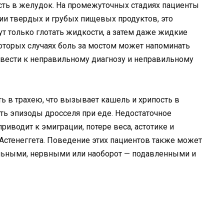
асть в желудок. На промежуточных стадиях пациенты
ии твердых и грубых пищевых продуктов, это
ут только глотать жидкости, а затем даже жидкие
которых случаях боль за мостом может напоминать
ивести к неправильному диагнозу и неправильному
ь в трахею, что вызывает кашель и хрипость в
ать эпизоды дросселя при еде. Недостаточное
иводит к эмиграции, потере веса, астотике и
 Астенеггета. Поведение этих пациентов также может
ельными, нервными или наоборот — подавленными и