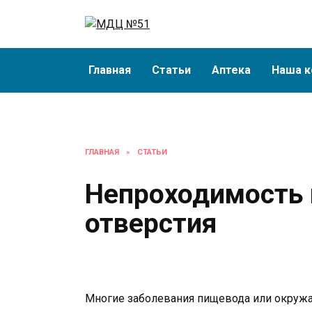
Перейти
к
содержанию
Главная
Статьи
Аптека
Наша к
ГЛАВНАЯ
»
СТАТЬИ
Непроходимость
отверстия
Многие заболевания пищевода или окружа