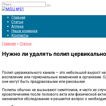
Перейти
Search
к
for:
содержанию
Главная
Статьи
Аптека
Наша команда
Контакты
Главная
»
Статьи
Нужно ли удалять полип цервикально
Полип цервикального канала — это небольшой вырост на
воспаление или гормональные изменения в организме. Од
они могут быть предраковыми или раковыми.
Полипы обычно не вызывают симптомов, и часто их случ
кровотечениям после полового акта или физической акт
назначается обследование и решается вопрос о необходи