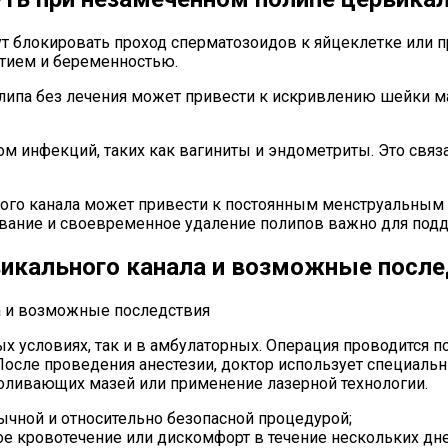
 блокировать проход сперматозоидов к яйцеклетке или п
атием и беременностью.
ипа без лечения может привести к искривлению шейки ма
 инфекций, таких как вагиниты и эндометриты. Это связа
ного канала может привести к постоянным менструальным
дование и своевременное удаление полипов важно для по
викального канала и возможные посл
х условиях, так и в амбулаторных. Операция проводится 
После проведения анестезии, доктор использует специаль
боливающих мазей или применение лазерной технологии.
ычной и относительно безопасной процедурой;
е кровотечение или дискомфорт в течение нескольких дне