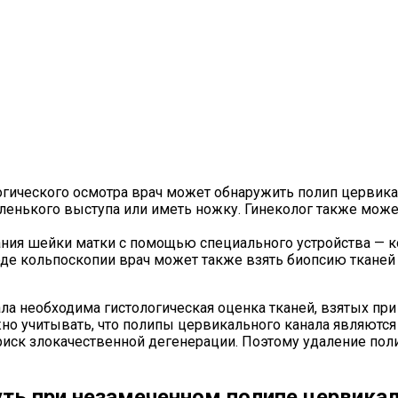
огического осмотра врач может обнаружить полип цервика
ленького выступа или иметь ножку. Гинеколог также мож
ния шейки матки с помощью специального устройства — к
оде кольпоскопии врач может также взять биопсию ткане
а необходима гистологическая оценка тканей, взятых при 
но учитывать, что полипы цервикального канала являютс
ск злокачественной дегенерации. Поэтому удаление поли
ть при незамеченном полипе цервикал