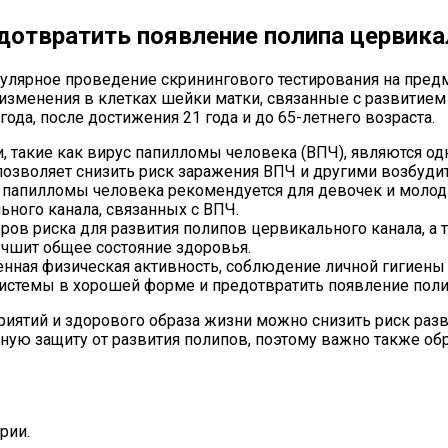
дотвратить появление полипа цервика
улярное проведение скринингового тестирования на пред
 изменения в клетках шейки матки, связанные с развитием
года, после достижения 21 года и до 65-летнего возраста.
, такие как вирус папилломы человека (ВПЧ), являются о
позволяет снизить риск заражения ВПЧ и другими возбуди
а папилломы человека рекомендуется для девочек и молод
ьного канала, связанных с ВПЧ.
оров риска для развития полипов цервикального канала, а
учшит общее состояние здоровья.
ренная физическая активность, соблюдение личной гигиен
стемы в хорошей форме и предотвратить появление поли
иятий и здорового образа жизни можно снизить риск разв
ную защиту от развития полипов, поэтому важно также об
рии.