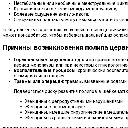
Нестабильные или необычные менструальные цикл
Кровянистые выделения между менструацией;
Болевые ощущения внизу живота;
Сексуальные контакты могут вызывать кровотечен
Если у вас есть подозрения на наличие полипа цервикаль
может понадобиться, чтобы избежать дальнейших ослож
Причины возникновения полипа церви
Гормональные нарушения:
одной из причин возникн
период менопаузы или при некоторых гинекологиче
Воспалительные процессы:
хронический воспалите
хламидиоз или гонорея.
Травмы или операции:
травмы, вызванные родами, 
Подвергаться риску развития полипов в шейке мат
Женщины с репродуктивными нарушениями;
Женщины в постменопаузе;
Женщины, имевшие хирургические вмешательс
Женщины с хроническими воспалительными пр
Регулярные осмотры у гинеколога и своевременное вы