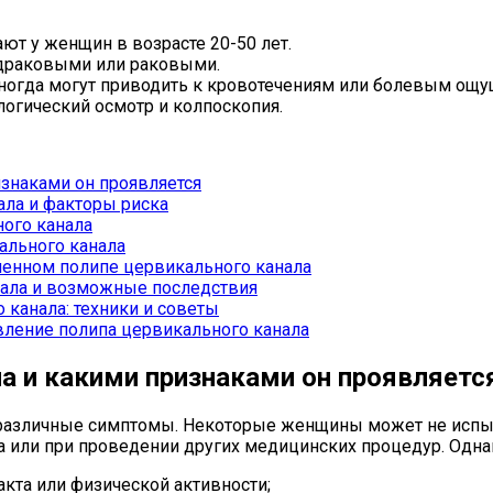
т у женщин в возрасте 20-50 лет.
драковыми или раковыми.
ногда могут приводить к кровотечениям или болевым ощу
логический осмотр и колпоскопия.
изнаками он проявляется
ла и факторы риска
ного канала
ального канала
ченном полипе цервикального канала
нала и возможные последствия
 канала: техники и советы
вление полипа цервикального канала
ла и какими признаками он проявляетс
 различные симптомы. Некоторые женщины может не испы
а или при проведении других медицинских процедур. Одна
акта или физической активности;