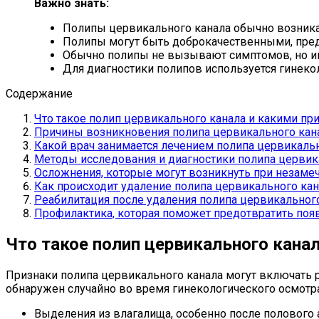
Важно знать:
Полипы цервикального канала обычно возникаю
Полипы могут быть доброкачественными, пре
Обычно полипы не вызывают симптомов, но и
Для диагностики полипов используется гинеко
Содержание
Что такое полип цервикального канала и какими пр
Причины возникновения полипа цервикального кана
Какой врач занимается лечением полипа цервикаль
Методы исследования и диагностики полипа цервик
Осложнения, которые могут возникнуть при незаме
Как происходит удаление полипа цервикального ка
Реабилитация после удаления полипа цервикального
Профилактика, которая поможет предотвратить поя
Что такое полип цервикального кана
Признаки полипа цервикального канала могут включать
обнаружен случайно во время гинекологического осмотр
Выделения из влагалища, особенно после полового 