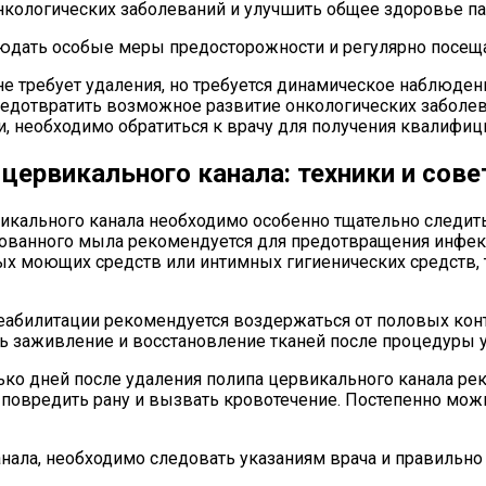
нкологических заболеваний и улучшить общее здоровье па
дать особые меры предосторожности и регулярно посещат
не требует удаления, но требуется динамическое наблюден
редотвратить возможное развитие онкологических заболев
и, необходимо обратиться к врачу для получения квалифи
цервикального канала: техники и сов
кального канала необходимо особенно тщательно следить 
ованного мыла рекомендуется для предотвращения инфекц
ых моющих средств или интимных гигиенических средств, 
реабилитации рекомендуется воздержаться от половых кон
ь заживление и восстановление тканей после процедуры у
ко дней после удаления полипа цервикального канала ре
т повредить рану и вызвать кровотечение. Постепенно мо
нала, необходимо следовать указаниям врача и правильно