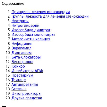
Содержание
Принципы лечения стенокардии
Группы лекарств для лечения стенокардии
Ниатраты
Нитроглицерин
Изосорбида динитрат
Изосорбида мононитрат
Антагонисты кальция
Нифедипин
Верапамил
Дилтиазем
Бета-блокаторы
Бисопролол
Конкор
Ингибиторы АПФ
Престариум
Тритаце
Антиагреганты
Статины
Цитопротекторы
Другие средства