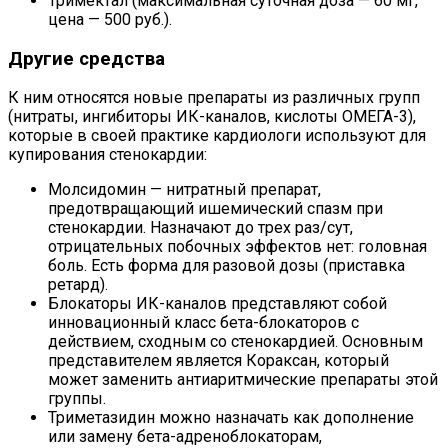
Тримектал (максимальная суточная доза — 60 мг,
цена — 500 руб.).
Другие средства
К ним относятся новые препараты из различных групп
(нитраты, ингибиторы ИК-каналов, кислоты ОМЕГА-3),
которые в своей практике кардиологи используют для
купирования стенокардии:
Молсидомин — нитратный препарат,
предотвращающий ишемический спазм при
стенокардии. Назначают до трех раз/сут,
отрицательных побочных эффектов нет: головная
боль. Есть форма для разовой дозы (приставка
ретард).
Блокаторы ИК-каналов представляют собой
инновационный класс бета-блокаторов с
действием, сходным со стенокардией. Основным
представителем является Кораксан, который
может заменить антиаритмические препараты этой
группы.
Триметазидин можно назначать как дополнение
или замену бета-адреноблокаторам,