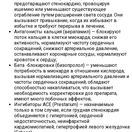
предотвращают стенокардию, провоцируя
ишемию или уменьшают существующее
ограбление путем расширения света сосуда. Они
вызывают привыкание, когда их избывают в
избытке и требуют перерыва в лечении;
Антагонисты кальция (верапамил) — блокируют
поток кальция в клетки миокарда, снижая его
активность, нормализуют частоту сердечных
сокращений, снижают артериальное давление,
останавливают коронарные сосуды, нормализуют
кровоток к сердцу;
Бета -блокировки (бизопролол) — уменьшают
потребность в миокарде в отношении кислорода,
вызывая нормализацию артериального давления и
частоты сердечных сокращений, обладают
способностью накапливаться, что вызывает
необходимость корректировки доз препарата,
имеют много побочных эффектов;
Ингибиторы ACE (Prestarium) — назначаемые
только в том случае, если грудная стенокардия
объединяется с гипертонией, сердечной
недостаточностью, неинфарктной
кардиомиопатией, гипертрофией левого желудочка