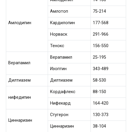
Амлотоп
75-214
Амлодипин
Кардилопин
177-568
Норваск
291-966
Тенокс
156-550
Верапамил
25-195
Верапамил
Изоптин
343-489
Дилтиазем
Дилтиазем
58-530
Кордафлекс
88-150
нифедипин
Нифекард
164-420
Стугерон
130-373
Циннаризин
Циннаризин
38-104