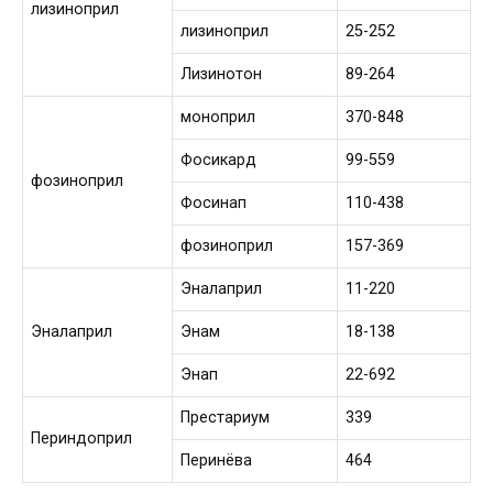
лизиноприл
лизиноприл
25-252
Лизинотон
89-264
моноприл
370-848
Фосикард
99-559
фозиноприл
Фосинап
110-438
фозиноприл
157-369
Эналаприл
11-220
Эналаприл
Энам
18-138
Энап
22-692
Престариум
339
Периндоприл
Перинёва
464