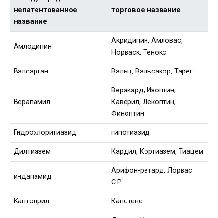
непатентованное
торговое название
название
Акридипин, Амловас,
Амлодипин
Норваск, Тенокс
Валсартан
Вальц, Вальсакор, Тарег
Веракард, Изоптин,
Верапамил
Каверил, Лекоптин,
Финоптин
Гидрохлоритиазид
гипотиазид
Дилтиазем
Кардил, Кортиазем, Тиацем
Арифон-ретард, Лорвас
индапамид
С.Р.
Каптоприл
Капотене