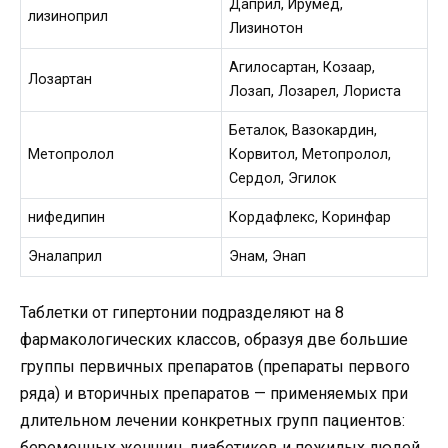
Даприл, Ирумед,
лизиноприл
Лизинотон
Агилосартан, Козаар,
Лозартан
Лозап, Лозарел, Лориста
Беталок, Вазокардин,
Метопролол
Корвитол, Метопролол,
Сердол, Эгилок
нифедипин
Кордафлекс, Коринфар
Эналаприл
Энам, Энап
Таблетки от гипертонии подразделяют на 8
фармакологических классов, образуя две большие
группы первичных препаратов (препараты первого
ряда) и вторичных препаратов — применяемых при
длительном лечении конкретных групп пациентов:
беременных женщин, диабетиков и пожилых людей.