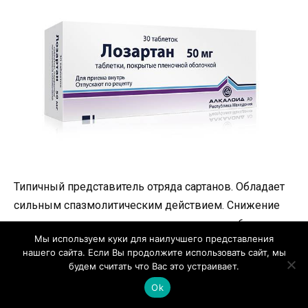
Типичный представитель отряда сартанов. Обладает
сильным спазмолитическим действием. Снижение
артериального давления происходит через 6 часов
Мы используем куки для наилучшего представления
после приема первой дозы. Если вы принимаете это
нашего сайта. Если Вы продолжите использовать сайт, мы
лекарство регулярно, вы достигнете стабильного
будем считать что Вас это устраивает.
уровня артериального давления в течение 3-6 недель
Ok
после начала лечения.