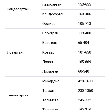
гипосартан
153-655
Кандесартан
Кандесартан
150-406
Ордисс
105-713
Блоктран
139-400
Вазотенз
65-404
Лозартан
Козаар
101-650
Лозап
165-869
Лозартан
60-540
Микардис
420-1633
Телзап
230-1350
Телмисартан
Телмиста
245-772
Тельпрес
182-710