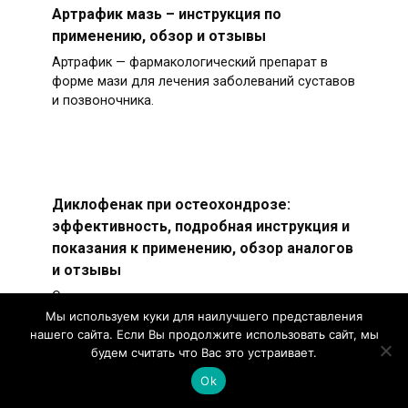
Артрафик мазь – инструкция по
применению, обзор и отзывы
Артрафик — фармакологический препарат в
форме мази для лечения заболеваний суставов
и позвоночника.
Диклофенак при остеохондрозе:
эффективность, подробная инструкция и
показания к применению, обзор аналогов
и отзывы
Остеохондроз относится к хроническим
патологиям, протекающим на фоне
Мы используем куки для наилучшего представления
дегенеративных изменений в межпозвонковых
нашего сайта. Если Вы продолжите использовать сайт, мы
будем считать что Вас это устраивает.
дисках.
Ok