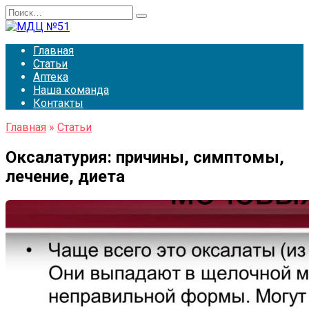
Перейти
Search
к
for:
содержанию
Главная
Статьи
Аптека
Наша команда
Контакты
Главная
»
Статьи
Оксалатурия: причины, симптомы,
лечение, диета