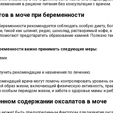
 изменения в рационе питания без консультации с врачом.
ов в моче при беременности
беременности рекомендуется соблюдать особую диету, бог
и, такой как шпинат, редис, шоколад, растворимый кофе, а
и помогают предотвратить образование камней. Полезно т
еременности важно принимать следующие меры:
ами.
олучить рекомендации и назначения по лечению.
мендаций врача могут помочь контролировать уровень ок
 образ жизни, включающий физическую активность, прави
я особым периодом жизни, и забота о здоровье мамы и ре
нном содержании оксалатов в моче
) может быть предупредимым фактором для развития окс