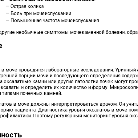
— Острая колика
— Боль при мочеиспускании
— Повышенная частота мочеиспускания
 другие необычные симптомы мочекаменной болезни, обрати
е
 в моче проводятся лабораторные исследования. Уринный 
утренней порции мочи и последующего определения содерж
а оксалатные камни или другие патологии почек могут п
оксалаты и определить их количество и форму. Микроско
 типами почечных камней.
алатов в моче должны интерпретироваться врачом. Он учит
ию пациента. Диагностика уровня оксалатов в моче помо
профилактики. Поэтому регулярный мониторинг уровня ок
нность