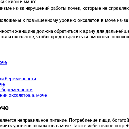
ак киви и манго.
низме из-за нарушений работы почек, которые не справля
оложены к повышенному уровню оксалатов в моче из-за 
енности женщина должна обратиться к врачу для дальнейш
овня оксалатов, чтобы предотвратить возможные осложне
оче
ри беременности
че
и беременности
ии оксалатов в моче
оче
ляется неправильное питание. Потребление пищи, богатой 
чить уровень оксалатов в моче. Также избыточное потреб