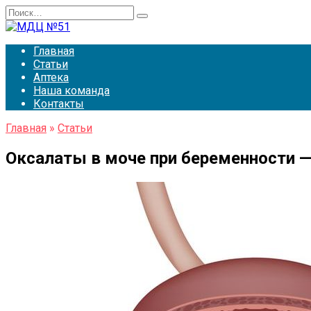
Перейти
Search
к
for:
содержанию
Главная
Статьи
Аптека
Наша команда
Контакты
Главная
»
Статьи
Оксалаты в моче при беременности —