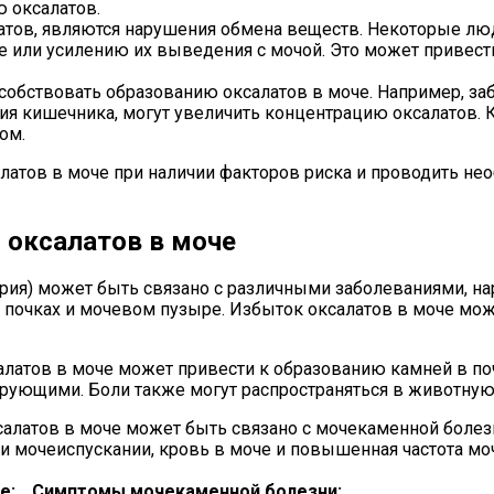
 оксалатов.
тов, являются нарушения обмена веществ. Некоторые лю
 или усилению их выведения с мочой. Это может привест
собствовать образованию оксалатов в моче. Например, за
ция кишечника, могут увеличить концентрацию оксалатов.
ом.
латов в моче при наличии факторов риска и проводить н
оксалатов в моче
рия) может быть связано с различными заболеваниями, 
 почках и мочевом пузыре. Избыток оксалатов в моче мо
атов в моче может привести к образованию камней в поч
ирующими. Боли также могут распространяться в животную
латов в моче может быть связано с мочекаменной боле
ри мочеиспускании, кровь в моче и повышенная частота мо
е:
Симптомы мочекаменной болезни: