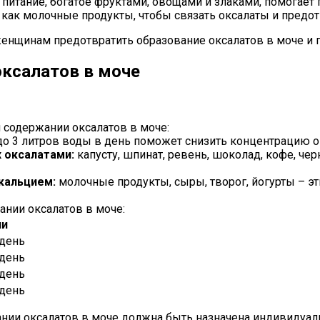
итание, богатое фруктами, овощами и злаками, помогает 
 как молочные продукты, чтобы связать оксалаты и предот
нщинам предотвратить образование оксалатов в моче и 
ксалатов в моче
содержании оксалатов в моче:
 до 3 литров воды в день поможет снизить концентрацию о
 оксалатами:
капусту, шпинат, ревень, шоколад, кофе, че
кальцием:
молочные продукты, сыры, творог, йогурты – эт
нии оксалатов в моче:
ии
 день
 день
 день
 день
нии оксалатов в моче должна быть назначена индивидуаль