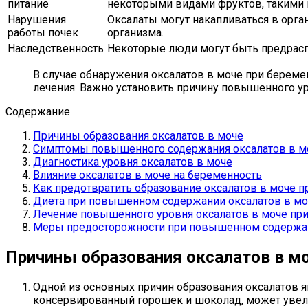
питание
некоторыми видами фруктов, такими к
Нарушения
Оксалаты могут накапливаться в орга
работы почек
организма.
Наследственность
Некоторые люди могут быть предрасп
В случае обнаружения оксалатов в моче при берем
лечения. Важно установить причину повышенного ур
Содержание
Причины образования оксалатов в моче
Симптомы повышенного содержания оксалатов в м
Диагностика уровня оксалатов в моче
Влияние оксалатов в моче на беременность
Как предотвратить образование оксалатов в моче п
Диета при повышенном содержании оксалатов в мо
Лечение повышенного уровня оксалатов в моче пр
Меры предосторожности при повышенном содержан
Причины образования оксалатов в м
Одной из основных причин образования оксалатов яв
консервированный горошек и шоколад, может увели