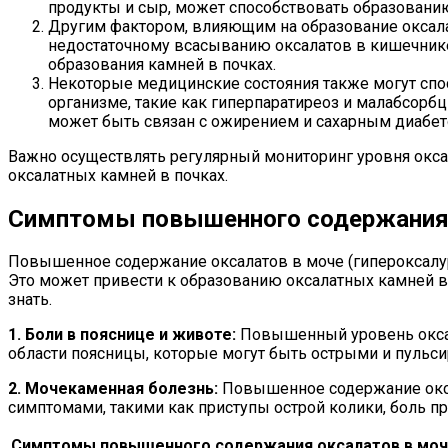
продукты и сыр, может способствовать образованию
Другим фактором, влияющим на образование оксала
недостаточному всасыванию оксалатов в кишечнике
образования камней в почках.
Некоторые медицинские состояния также могут спо
организме, такие как гиперпаратиреоз и малабсорб
может быть связан с ожирением и сахарным диабет
Важно осуществлять регулярный мониторинг уровня окса
оксалатных камней в почках.
Симптомы повышенного содержания 
Повышенное содержание оксалатов в моче (гипероксалу
Это может привести к образованию оксалатных камней в
знать.
1. Боли в пояснице и животе:
Повышенный уровень оксал
области поясницы, которые могут быть острыми и пульс
2. Мочекаменная болезнь:
Повышенное содержание окса
симптомами, такими как приступы острой колики, боль п
Симптомы повышенного содержания оксалатов в моч