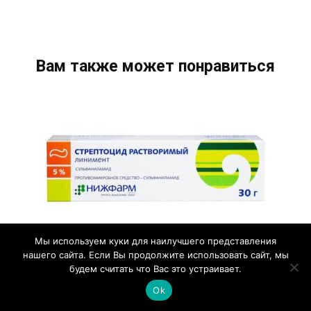
Вам также может понравиться
Мы используем куки для наилучшего представления
нашего сайта. Если Вы продолжите использовать сайт, мы
Стрептоцидовая мазь: подробная
будем считать что Вас это устраивает.
инструкция и рекомендации по
Ok
применению, для чего используется,