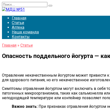
Перейти
Search
к
for:
содержанию
Главная
Статьи
Аптека
Наша команда
Контакты
Главная
»
Статьи
Опасность поддельного йогурта — ка
Отравление некачественным йогуртом может привести к с
для здорового питания, но его некачественное изготовл
Симптомы отравления йогуртом могут включать в себя то
патогенных микроорганизмов, таких как сальмонелла или
неподходящей температуре или контейнер позволяет попа
Важно знать:
При признаках отравления йогуртом 