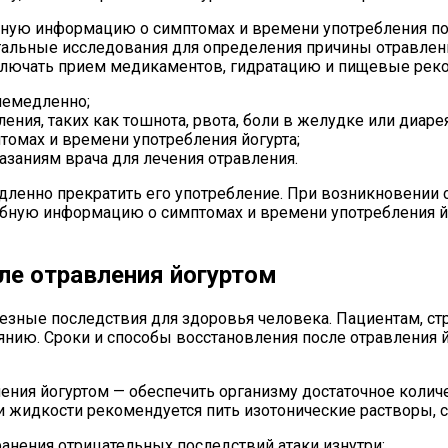
ную информацию о симптомах и времени употребления под
альные исследования для определения причины отравления
включать прием медикаментов, гидратацию и пищевые рек
немедленно;
ния, таких как тошнота, рвота, боли в желудке или диарея
омах и времени употребления йогурта;
заниям врача для лечения отравления.
ленно прекратить его употребление. При возникновении 
ную информацию о симптомах и времени употребления йо
ле отравления йогуртом
зные последствия для здоровья человека. Пациентам, ст
янию. Сроки и способы восстановления после отравления й
ения йогуртом — обеспечить организму достаточное количе
 жидкости рекомендуется пить изотонические растворы, с
ранения отрицательных последствий атаки изнутри;