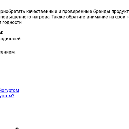
риобретать качественные и проверенные бренды продукта. 
е повышенного нагрева. Также обратите внимание на срок 
 годности.
м:
одителей.
тением.
?
йогуртом
уртом?