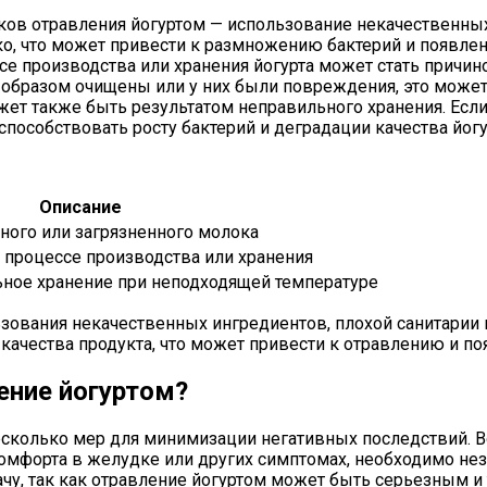
ков отравления йогуртом — использование некачественны
ко, что может привести к размножению бактерий и появле
се производства или хранения йогурта может стать причин
образом очищены или у них были повреждения, это может
ет также быть результатом неправильного хранения. Есл
способствовать росту бактерий и деградации качества йогу
Описание
ного или загрязненного молока
 процессе производства или хранения
ьное хранение при неподходящей температуре
ьзования некачественных ингредиентов, плохой санитарии 
качества продукта, что может привести к отравлению и п
ение йогуртом?
есколько мер для минимизации негативных последствий. 
скомфорта в желудке или других симптомах, необходимо н
ачу, так как отравление йогуртом может быть серьезным 