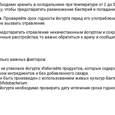
бходимо хранить в холодильнике при температуре от 2 до 
ду, чтобы предотвратить размножение бактерий и попадан
в:
Проверяйте срок годности йогурта перед его употреблени
е вызвать отравление.
дотвратить отравление некачественным йогуртом и сохра
очные расстройства, то важно обратиться к врачу и сообщи
олько важных факторов:
на упаковке йогурта. Избегайте продуктов, которые содер
м ингредиентов и без добавленного сахара.
 быть произведен с использованием живых культур бактер
ifidobacterium.
огурта необходимо проверить дату истечения срока годности