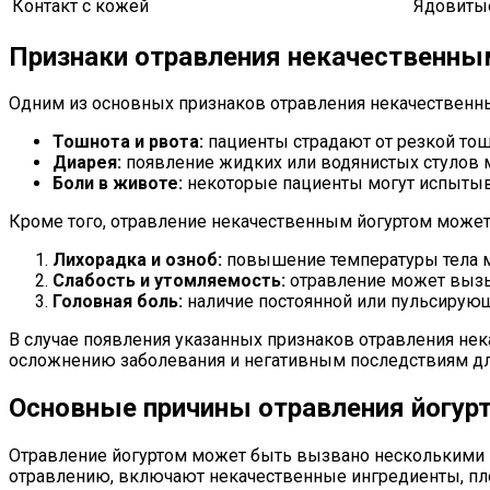
Контакт с кожей
Ядовиты
Признаки отравления некачественны
Одним из основных признаков отравления некачественны
Тошнота и рвота:
пациенты страдают от резкой тош
Диарея:
появление жидких или водянистых стулов м
Боли в животе:
некоторые пациенты могут испытыв
Кроме того, отравление некачественным йогуртом может
Лихорадка и озноб:
повышение температуры тела м
Слабость и утомляемость:
отравление может вызыв
Головная боль:
наличие постоянной или пульсирующ
В случае появления указанных признаков отравления нек
осложнению заболевания и негативным последствиям дл
Основные причины отравления йогур
Отравление йогуртом может быть вызвано несколькими п
отравлению, включают некачественные ингредиенты, пл