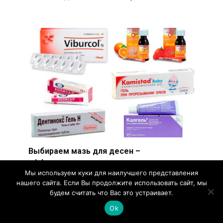
Выбираем мазь для десен –
эффективные средства для лечения
Мы используем куки для наилучшего представления
кровоточивости и воспаления
нашего сайта. Если Вы продолжите использовать сайт, мы
Мазь для десен — лекарственное средство,
будем считать что Вас это устраивает.
активно использующееся в стоматологической
Ok
практике.