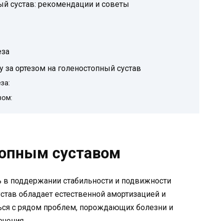
ый сустав: рекомендации и советы
еза
 за ортезом на голеностопный сустав
за:
зом:
топным суставом
ь в поддержании стабильности и подвижности
сустав обладает естественной амортизацией и
ься с рядом проблем, порождающих болезни и
чения.