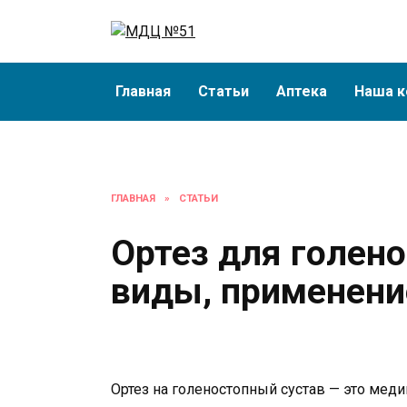
Перейти
к
содержанию
Главная
Статьи
Аптека
Наша к
ГЛАВНАЯ
»
СТАТЬИ
Ортез для голено
виды, применени
Ортез на голеностопный сустав — это мед