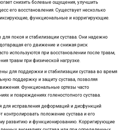
могает снизить болевые ощущения, улучшить
цесс его восстановления. Существует несколько
 фиксирующие, функциональные и корригирующие.
для покоя и стабилизации сустава. Они надежно
дотвращая его движение и снижая риск
сто используются при восстановлении после травм,
ния травм при физической нагрузке.
ны для поддержки и стабилизации сустава во время
ную поддержку и защиту сустава, позволяя
движения. Функциональные ортезы часто
иях и повреждениях голеностопного сустава.
я для исправления деформаций и дисфункций
ют контролировать положение сустава и его
ому развитию и функционированию. Корригирующие
денных аномалиях сустава или при определенных