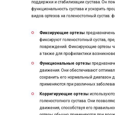
поддержки и стабилизации сустава. Он по
функциональность сустава и ускорить про
видов ортезов на голеностопный сустав:
Фиксирующие ортезы
предназначены 
фиксируют голеностопный сустав, пре
повреждений. Фиксирующие ортезы ча
а также для профилактики возникнове
Функциональные ортезы
предназначе
движения. Они обеспечивают оптималь
сохранить его нормальный диапазон 
применяются при различных заболеван
Корригирующие ортезы
используютс
голеностопного сустава. Они позволя
движения, способствуя его правильн
ортезы обычно применяются при врож