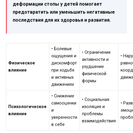
деформации стопы у детей помогает
предотвратить или уменьшить негативные
последствия для их здоровья и развития.
• Болевые
• Ограничение
ощущения и
• Нар
активности и
Физическое
дискомфорт
равно
ухудшение
влияние
при ходьбе
коор
физической
и активных
движ
формы
движениях
• Снижение
• Социальная
самооценки
• Раз
Психологическое
изоляция и
и
эмоц
влияние
проблемы
уверенности
проб
взаимодействия
в себе