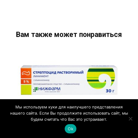
Вам также может понравиться
Мы используем куки для наилучшего представления
нашего сайта. Если Вы продолжите использовать сайт, мы
будем считать что Вас это устраивает.
Стрептоцидовая мазь: подробная
Ok
инструкция и рекомендации по
применению, для чего используется,