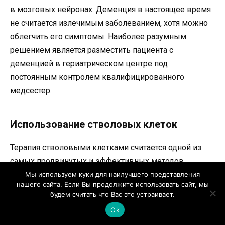
в мозговых нейронах. Деменция в настоящее время
не считается излечимым заболеванием, хотя можно
облегчить его симптомы. Наиболее разумным
решением является разместить пациента с
деменцией в гериатрическом центре под
постоянным контролем квалифицированного
медсестер.
Использование стволовых клеток
Терапия стволовыми клетками считается одной из
самых продвинутых и эффективных методов
лечения в медицинской практике. Стволовые клетки
Мы используем куки для наилучшего представления
нашего сайта. Если Вы продолжите использовать сайт, мы
— это клетки, которые могут делиться и
будем считать что Вас это устраивает.
трансформировать бесконечное количество раз в
Ok
клетк и-предшественники человеческого тела. Когда