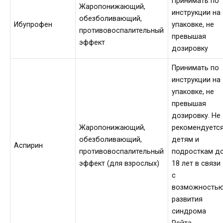
Принимать по
Жаропонижающий,
инструкции на
обезболивающий,
Ибупрофен
упаковке, не
противовоспалительный
превышая
эффект
дозировку
Принимать по
инструкции на
упаковке, не
превышая
дозировку. Не
Жаропонижающий,
рекомендуетс
обезболивающий,
детям и
Аспирин
противовоспалительный
подросткам д
эффект (для взрослых)
18 лет в связи
с
возможность
развития
синдрома