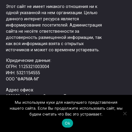
Этот сайт не имеет никакого отношения ни к
одной указанной на нем организации. Целью
данного интернет ресурса является
информирование посетителей. Администрация
сайта не несёте ответственности за
достоверность размещенной информации, так
как вся информация взята с открытых
источников и может со временем устаревать.
Юридические данные:
ОГРН: 1125321003004
ИНН: 5321154555
ООО "ФАРМА-М"
Адрес офиса:
109129, г. Москва, ​8-я улица Текстильщиков,
Мы используем куки для наилучшего представления
11с2, оф. 51
нашего сайта. Если Вы продолжите использовать сайт, мы
Tелефон: +7 (495) 414-30-89 доб. 51
будем считать что Вас это устраивает.
Электронная почта: office@mdc51.ru
Ok
Перед оказанием медицинской услуги врач