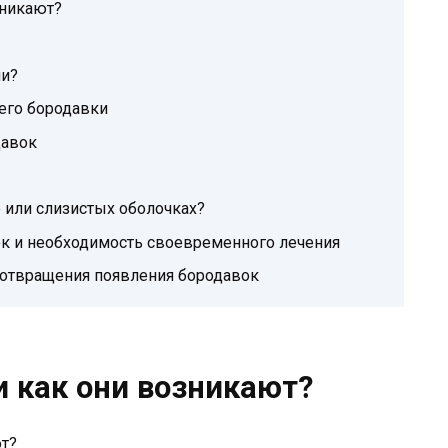
зникают?
ми?
его бородавки
давок
 или слизистых оболочках?
к и необходимость своевременного лечения
отвращения появления бородавок
и как они возникают?