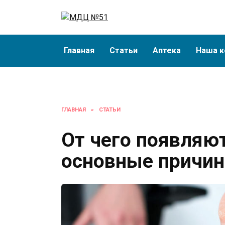
Перейти
к
содержанию
Главная
Статьи
Аптека
Наша к
ГЛАВНАЯ
»
СТАТЬИ
От чего появляю
основные причи