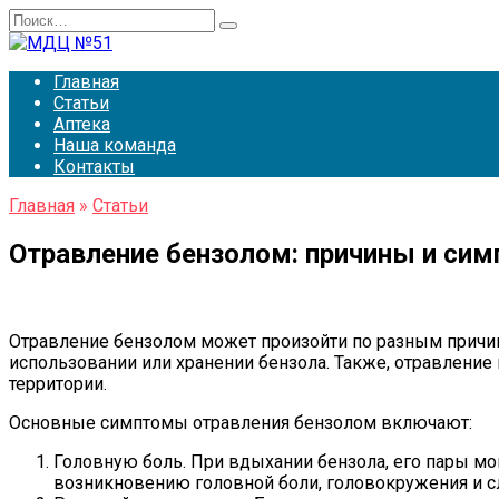
Перейти
Search
к
for:
содержанию
Главная
Статьи
Аптека
Наша команда
Контакты
Главная
»
Статьи
Отравление бензолом: причины и си
Отравление бензолом может произойти по разным причин
использовании или хранении бензола. Также, отравлени
территории.
Основные симптомы отравления бензолом включают:
Головную боль. При вдыхании бензола, его пары мо
возникновению головной боли, головокружения и с