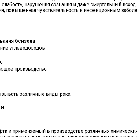
, слабость, нарушения сознания и даже смертельный исход
я, повышенная чувствительность к инфекционным заболев
вания бензола
ние углеводородов
во
ющее производство
ызывать различные виды рака.
ма
ти и применяемый в производстве различных химических
з различные пути: вдыхание, пищеварение или попадание 