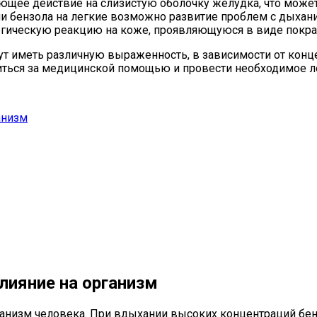
ющее действие на слизистую оболочку желудка, что может
 бензола на легкие возможно развитие проблем с дыхание
ическую реакцию на коже, проявляющуюся в виде покрас
ут иметь различную выраженность, в зависимости от конц
иться за медицинской помощью и провести необходимое л
анизм
лияние на организм
ганизм человека. При вдыхании высоких концентраций бен