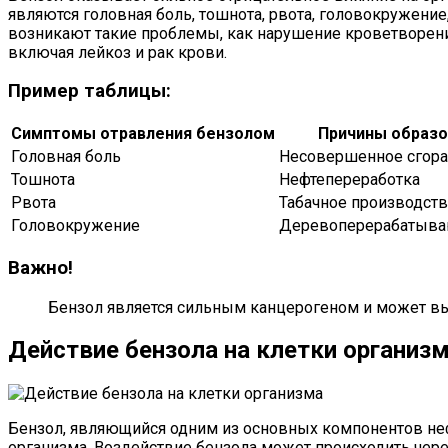
являются головная боль, тошнота, рвота, головокружение
возникают такие проблемы, как нарушение кроветворени
включая лейкоз и рак крови.
Пример таблицы:
Симптомы отравления бензолом
Причины образо
Головная боль
Несовершенное сгора
Тошнота
Нефтепереработка
Рвота
Табачное производст
Головокружение
Деревоперерабатыва
Важно!
Бензол является сильным канцерогеном и может в
Действие бензола на клетки организ
Бензол, являющийся одним из основных компонентов неф
организма. Воздействие бензола может происходить чере