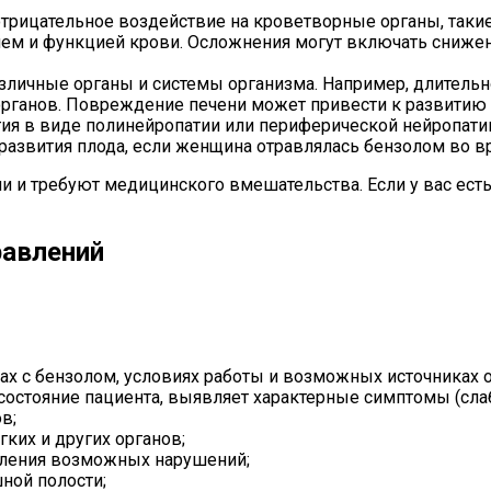
трицательное воздействие на кроветворные органы, такие
ем и функцией крови. Осложнения могут включать снижен
азличные органы и системы организма. Например, длител
органов. Повреждение печени может привести к развитию 
гия в виде полинейропатии или периферической нейропати
развития плода, если женщина отравлялась бензолом во в
и требуют медицинского вмешательства. Если у вас есть 
равлений
тах с бензолом, условиях работы и возможных источниках 
остояние пациента, выявляет характерные симптомы (слабо
в;
ких и других органов;
вления возможных нарушений;
ной полости;