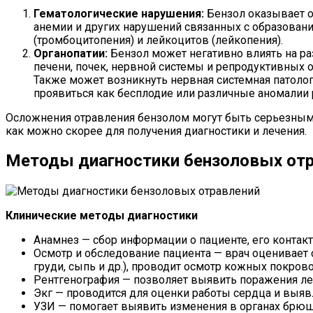
Гематологические нарушения:
Бензол оказывает о
анемии и других нарушений связанных с образовани
(тромбоцитопения) и лейкоцитов (лейкопения).
Органопатии:
Бензол может негативно влиять на р
печени, почек, нервной системы и репродуктивных 
Также может возникнуть нервная системная патоло
проявиться как бесплодие или различные аномалии 
Осложнения отравления бензолом могут быть серьезными 
как можно скорее для получения диагностики и лечения.
Методы диагностики бензоловых от
Клинические методы диагностики
Анамнез — сбор информации о пациенте, его контак
Осмотр и обследование пациента — врач оценивает с
груди, сыпь и др.), проводит осмотр кожных покрово
Рентгенография — позволяет выявить поражения лег
Экг — проводится для оценки работы сердца и выя
УЗИ — помогает выявить изменения в органах брюш