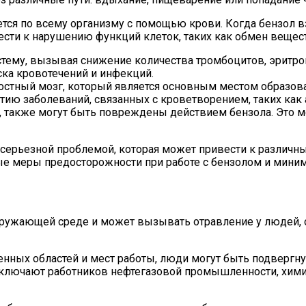
яется по всему организму с помощью крови. Когда бензол 
ести к нарушению функций клеток, таких как обмен веще
тему, вызывая снижение количества тромбоцитов, эритроц
а кровотечений и инфекций.
остный мозг, который является основным местом образова
ию заболеваний, связанных с кроветворением, таких как 
е, также могут быть повреждены действием бензола. Это м
я серьезной проблемой, которая может привести к различ
е меры предосторожности при работе с бензолом и миним
кружающей среде и может вызывать отравление у людей, о
нных областей и мест работы, люди могут быть подвергн
ключают работников нефтегазовой промышленности, химиче