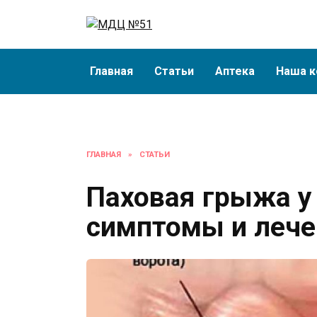
Перейти
к
содержанию
Главная
Статьи
Аптека
Наша к
ГЛАВНАЯ
»
СТАТЬИ
Паховая грыжа у
симптомы и лече