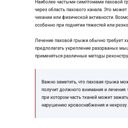
Наиболее частыми симптомами паховой г
через область пахового канала. Это може
чихании или физической активности. Возм
особенно при поднятии тяжестей или резк
Лечение паховой грыжи обычно требует х
предполагать укрепление разорваных мыш
применяться различные методы реконструк
Важно заметить, что паховая грыжа мож
получит должного внимания и лечения
при котором часть тканей может зажать
нарушению кровоснабжения и некрозу.