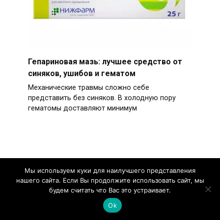
Гепариновая мазь: лучшее средство от
синяков, ушибов и гематом
Механические травмы сложно себе
представить без синяков. В холодную пору
гематомы доставляют минимум
Выбираем мазь для десен –
Мы используем куки для наилучшего представления
эффективные средства для лечения
нашего сайта. Если Вы продолжите использовать сайт, мы
кровоточивости и воспаления
будем считать что Вас это устраивает.
Мазь для десен — лекарственное средство,
Ok
активно использующееся в стоматологической