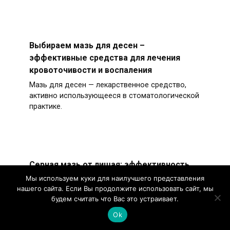
Выбираем мазь для десен –
эффективные средства для лечения
кровоточивости и воспаления
Мазь для десен — лекарственное средство,
активно использующееся в стоматологической
практике.
Серная мазь от лишая: эффективность
лечения, подробная инструкция по
Мы используем куки для наилучшего представления
нашего сайта. Если Вы продолжите использовать сайт, мы
применению, обзор аналогов и отзывы
будем считать что Вас это устраивает.
Серная мазь — лекарственное средство с
Ok
мощными антимикробными и антисептическими
свойствами.