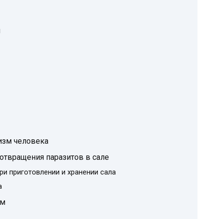
я
изм человека
твращения паразитов в сале
и приготовлении и хранении сала
а
ем