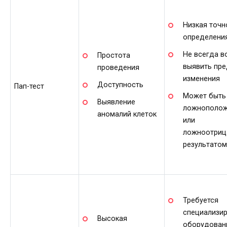
Низкая точн
определения
Не всегда 
Простота
выявить пр
проведения
изменения
Доступность
Пап-тест
Может быть
Выявление
ложнополож
аномалий клеток
или
ложноотриц
результатом
Требуется
специализи
Высокая
оборудован