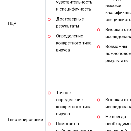
чувствительность
высокая
и специфичность
квалификац
Достоверные
специалист
ПЦР
результаты
Высокая ст
Определение
исследован
конкретного типа
Возможны
вируса
ложнополож
результаты
Точное
определение
Высокая ст
конкретного типа
исследован
вируса
Не всегда
Генотипирование
Помогает в
необходимо
выборе лечения и
первичной