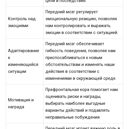
цели и последствия.
Передний мозг регулирует
Контроль над
эмоциональную реакцию, позволяя
эмоциями
нам контролировать и выражать
эмоции в соответствии с ситуацией.
Передний мозг обеспечивает
Адаптирование
гибкость поведения, позволяя нам
к
приспосабливаться к новым
изменяющейся
обстоятельствам и изменять наши
ситуации
действия в соответствии с
изменениями в окружающей среде.
Префронтальная кора помогает нам
оценивать риски и награды,
Мотивация и
выбирать наиболее выгодные
награда
варианты действий и подавлять
неправильные побуждения.
Передний мозг играет важную роль в