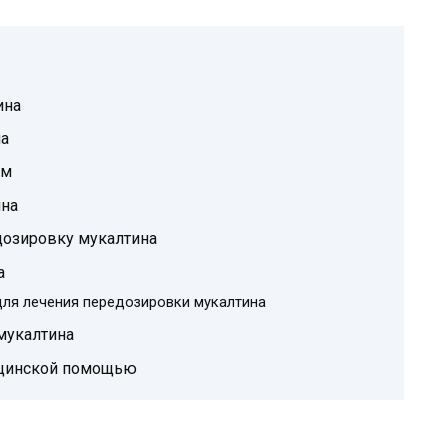
ина
а
зм
ина
дозировку мукалтина
а
для лечения передозировки мукалтина
мукалтина
ицинской помощью