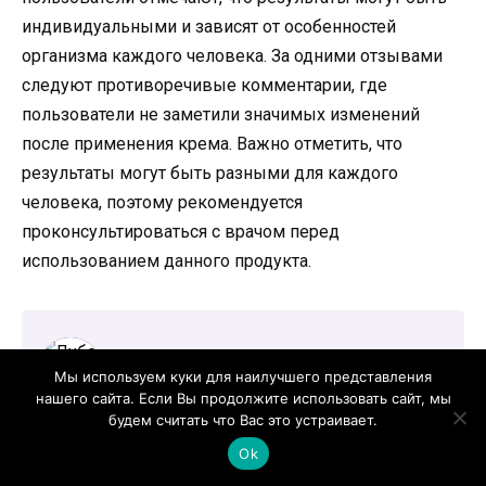
индивидуальными и зависят от особенностей
организма каждого человека. За одними отзывами
следуют противоречивые комментарии, где
пользователи не заметили значимых изменений
после применения крема. Важно отметить, что
результаты могут быть разными для каждого
человека, поэтому рекомендуется
проконсультироваться с врачом перед
использованием данного продукта.
Мы используем куки для наилучшего представления
нашего сайта. Если Вы продолжите использовать сайт, мы
будем считать что Вас это устраивает.
Лубенников Александр Евгеньевич
Сексолог, андролог, уролог. Стаж 20 лет. Врач
Ok
высшей категории.