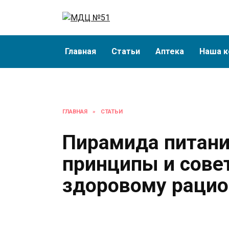
Перейти
к
содержанию
Главная
Статьи
Аптека
Наша к
ГЛАВНАЯ
»
СТАТЬИ
Пирамида питан
принципы и сове
здоровому рацио