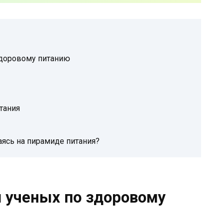
здоровому питанию
тания
аясь на пирамиде питания?
 ученых по здоровому