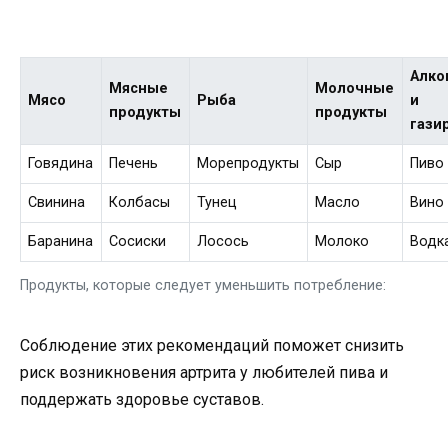
Алко
Мясные
Молочные
Мясо
Рыба
и
продукты
продукты
гази
Говядина
Печень
Морепродукты
Сыр
Пиво
Свинина
Колбасы
Тунец
Масло
Вино
Баранина
Сосиски
Лосось
Молоко
Водк
Продукты, которые следует уменьшить потребление:
Соблюдение этих рекомендаций поможет снизить
риск возникновения артрита у любителей пива и
поддержать здоровье суставов.