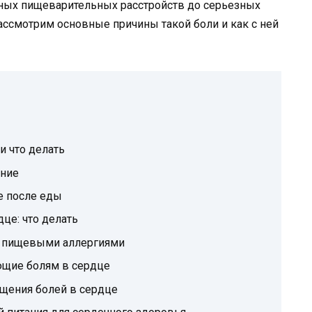
чных пищеварительных расстройств до серьезных
ассмотрим основные причины такой боли и как с ней
и что делать
яние
е после еды
це: что делать
с пищевыми аллергиями
ющие болям в сердце
щения болей в сердце