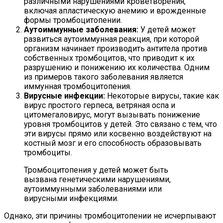
различными нарушениями кроветворения,
включая апластическую анемию и врожденные
формы тромбоцитопении.
Аутоиммунные заболевания:
У детей может
развиться аутоиммунная реакция, при которой
организм начинает производить антитела против
собственных тромбоцитов, что приводит к их
разрушению и понижению их количества. Одним
из примеров такого заболевания является
иммунная тромбоцитопения.
Вирусные инфекции:
Некоторые вирусы, такие как
вирус простого герпеса, ветряная оспа и
цитомегаловирус, могут вызывать понижение
уровня тромбоцитов у детей. Это связано с тем, что
эти вирусы прямо или косвенно воздействуют на
костный мозг и его способность образовывать
тромбоциты.
Тромбоцитопения у детей может быть
вызвана генетическими нарушениями,
аутоиммунными заболеваниями или
вирусными инфекциями.
Однако, эти причины тромбоцитопении не исчерпывают