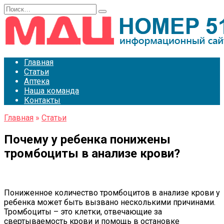
Перейти
Search
к
for:
содержанию
Главная
Статьи
Аптека
Наша команда
Контакты
Главная
»
Статьи
Почему у ребенка понижены
тромбоциты в анализе крови?
Пониженное количество тромбоцитов в анализе крови у
ребенка может быть вызвано несколькими причинами.
Тромбоциты – это клетки, отвечающие за
свертываемость крови и помощь в остановке