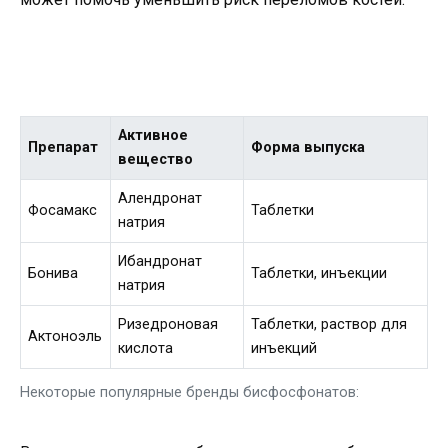
Активное
Препарат
Форма выпуска
вещество
Алендронат
Фосамакс
Таблетки
натрия
Ибандронат
Бонива
Таблетки, инъекции
натрия
Ризедроновая
Таблетки, раствор для
Актоноэль
кислота
инъекций
Некоторые популярные бренды бисфосфонатов: