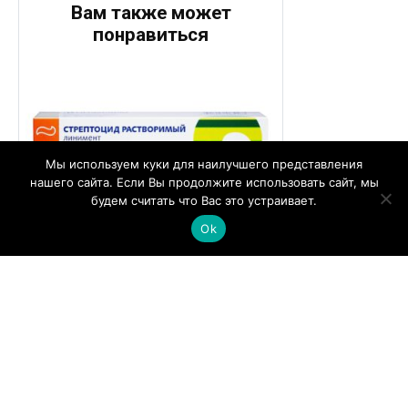
Вам также может
понравиться
Мы используем куки для наилучшего представления
нашего сайта. Если Вы продолжите использовать сайт, мы
будем считать что Вас это устраивает.
Ok
Стрептоцидовая мазь: подробная
инструкция и рекомендации по
применению, для чего
используется, обзор аналогов и
отзывы
Стрептоцидовая мазь — лекарственное
средство, активно использующееся в
дерматологической практике.