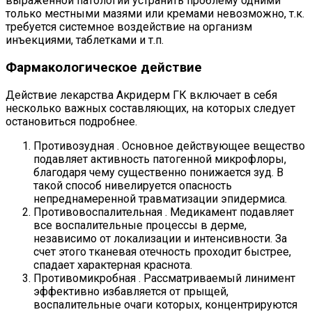
выраженной патологии устранить проблему одними
только местными мазями или кремами невозможно, т.к.
требуется системное воздействие на организм
инъекциями, таблетками и т.п.
Фармакологическое действие
Действие лекарства Акридерм ГК включает в себя
несколько важных составляющих, на которых следует
остановиться подробнее.
Противозудная . Основное действующее вещество
подавляет активность патогенной микрофлоры,
благодаря чему существенно понижается зуд. В
такой способ нивелируется опасность
непреднамеренной травматизации эпидермиса.
Противовоспалительная . Медикамент подавляет
все воспалительные процессы в дерме,
независимо от локализации и интенсивности. За
счет этого тканевая отечность проходит быстрее,
спадает характерная краснота.
Противомикробная . Рассматриваемый линимент
эффективно избавляется от прыщей,
воспалительные очаги которых, концентрируются