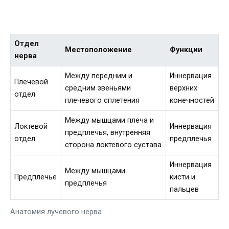
Отдел
Местоположение
Функции
нерва
Между передним и
Иннервация
Плечевой
средним звеньями
верхних
отдел
плечевого сплетения
конечностей
Между мышцами плеча и
Локтевой
Иннервация
предплечья, внутренняя
отдел
предплечья
сторона локтевого сустава
Иннервация
Между мышцами
Предплечье
кисти и
предплечья
пальцев
Анатомия лучевого нерва